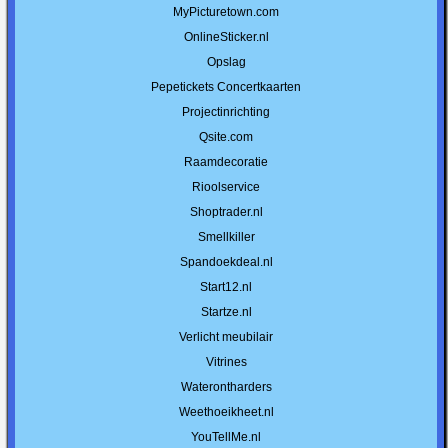
MyPicturetown.com
OnlineSticker.nl
Opslag
Pepetickets Concertkaarten
Projectinrichting
Qsite.com
Raamdecoratie
Rioolservice
Shoptrader.nl
Smellkiller
Spandoekdeal.nl
Start12.nl
Startze.nl
Verlicht meubilair
Vitrines
Waterontharders
Weethoeikheet.nl
YouTellMe.nl