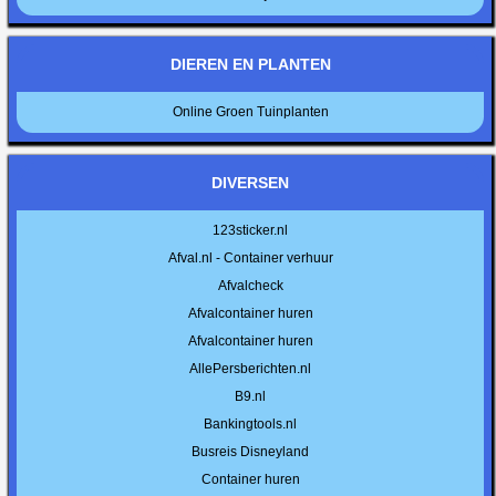
DIEREN EN PLANTEN
Online Groen Tuinplanten
DIVERSEN
123sticker.nl
Afval.nl - Container verhuur
Afvalcheck
Afvalcontainer huren
Afvalcontainer huren
AllePersberichten.nl
B9.nl
Bankingtools.nl
Busreis Disneyland
Container huren