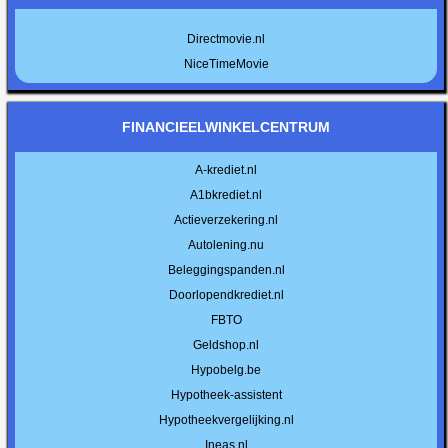
Directmovie.nl
NiceTimeMovie
FINANCIEELWINKELCENTRUM
A-krediet.nl
A1bkrediet.nl
Actieverzekering.nl
Autolening.nu
Beleggingspanden.nl
Doorlopendkrediet.nl
FBTO
Geldshop.nl
Hypobelg.be
Hypotheek-assistent
Hypotheekvergelijking.nl
Ineas.nl