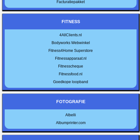
Facturatiepakket
FITNESS
4AllClients.nl
Bodyworks Webwinkel
Fitness4Home Superstore
Fitnessapparaat.nl
Fitnesscheque
Fitnessfood.nl
Goedkope loopband
FOTOGRAFIE
Albelli
Albumprinter.com