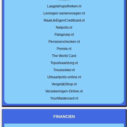
Laagstehypotheken.nl
Leningen-samenvoegen.nl
MaakJeEigenCreditcard.nl
Netpolis.nl
Palsgroep.nl
Pensioenchecken.nl
Premie.nl
The World Card
Topuitvaartzorg.nl
Trouwzeker.nl
Uitvaartpolis-online.nl
VergelijkShop.nl
Verzekeringen-Online.nl
YourMastercard.nl
FINANCIEN