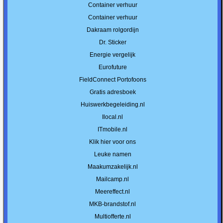
Container verhuur
Container verhuur
Dakraam rolgordijn
Dr. Sticker
Energie vergelijk
Eurofuture
FieldConnect Portofoons
Gratis adresboek
Huiswerkbegeleiding.nl
Ilocal.nl
ITmobile.nl
Klik hier voor ons
Leuke namen
Maakumzakelijk.nl
Mailcamp.nl
Meereffect.nl
MKB-brandstof.nl
Multiofferte.nl