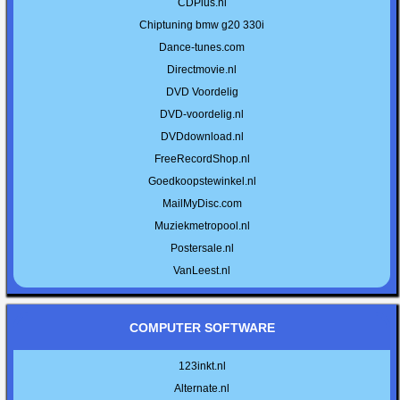
CDPlus.nl
Chiptuning bmw g20 330i
Dance-tunes.com
Directmovie.nl
DVD Voordelig
DVD-voordelig.nl
DVDdownload.nl
FreeRecordShop.nl
Goedkoopstewinkel.nl
MailMyDisc.com
Muziekmetropool.nl
Postersale.nl
VanLeest.nl
COMPUTER SOFTWARE
123inkt.nl
Alternate.nl