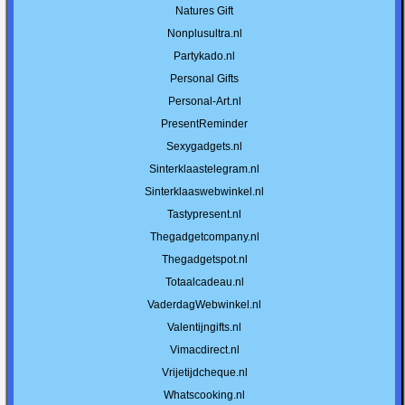
Natures Gift
Nonplusultra.nl
Partykado.nl
Personal Gifts
Personal-Art.nl
PresentReminder
Sexygadgets.nl
Sinterklaastelegram.nl
Sinterklaaswebwinkel.nl
Tastypresent.nl
Thegadgetcompany.nl
Thegadgetspot.nl
Totaalcadeau.nl
VaderdagWebwinkel.nl
Valentijngifts.nl
Vimacdirect.nl
Vrijetijdcheque.nl
Whatscooking.nl