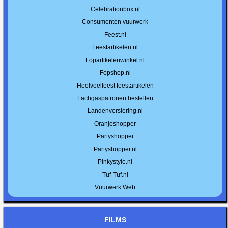
Celebrationbox.nl
Consumenten vuurwerk
Feest.nl
Feestartikelen.nl
Fopartikelenwinkel.nl
Fopshop.nl
Heelveelfeest feestartikelen
Lachgaspatronen bestellen
Landenversiering.nl
Oranjeshopper
Partyshopper
Partyshopper.nl
Pinkystyle.nl
Tuf-Tuf.nl
Vuurwerk Web
FILMS