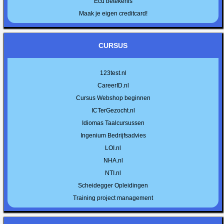
Ecu betekenis
Maak je eigen creditcard!
CURSUS
123test.nl
CareerID.nl
Cursus Webshop beginnen
ICTerGezocht.nl
Idiomas Taalcursussen
Ingenium Bedrijfsadvies
LOI.nl
NHA.nl
NTI.nl
Scheidegger Opleidingen
Training project management