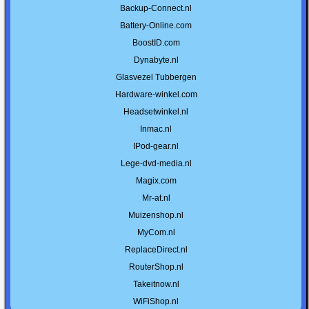
Backup-Connect.nl
Battery-Online.com
BoostID.com
Dynabyte.nl
Glasvezel Tubbergen
Hardware-winkel.com
Headsetwinkel.nl
Inmac.nl
IPod-gear.nl
Lege-dvd-media.nl
Magix.com
Mr-at.nl
Muizenshop.nl
MyCom.nl
ReplaceDirect.nl
RouterShop.nl
Takeitnow.nl
WiFiShop.nl