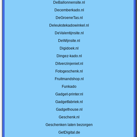
DeBallonnensite.nl
Decemberkado.nl
DeGroeneTas.nl
Deleukstekadowinkel.nl
DeValentijnsite.nl
DeWijnsite.nl
Digidoek.nl
Dingez-kado.nl
Ditverzinjeniet.nl
Fotogeschenk.nl
Fruitmandshop.nl
Funkado
Gadget-printer.nl
Gadgetfabriek.nl
Gadgethouse.nl
Geschenk.nl
Geschenken laten bezorgen
GetDigital.de