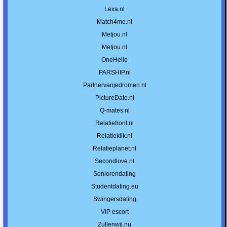
Lexa.nl
Match4me.nl
Metjou.nl
Metjou.nl
OneHello
PARSHIP.nl
Partnervanjedromen.nl
PictureDate.nl
Q-mates.nl
Relatiefront.nl
Relatieklik.nl
Relatieplanet.nl
Secondlove.nl
Seniorendating
Studentdating.eu
Swingersdating
VIP escort
Zullenwij.nu