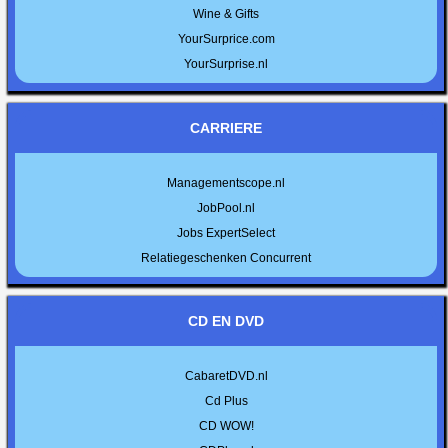
Wine & Gifts
YourSurprice.com
YourSurprise.nl
CARRIERE
Managementscope.nl
JobPool.nl
Jobs ExpertSelect
Relatiegeschenken Concurrent
CD EN DVD
CabaretDVD.nl
Cd Plus
CD WOW!