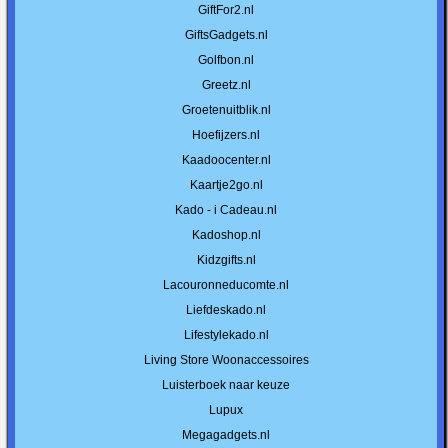
GiftFor2.nl
GiftsGadgets.nl
Golfbon.nl
Greetz.nl
Groetenuitblik.nl
Hoefijzers.nl
Kaadoocenter.nl
Kaartje2go.nl
Kado - i Cadeau.nl
Kadoshop.nl
Kidzgifts.nl
Lacouronneducomte.nl
Liefdeskado.nl
Lifestylekado.nl
Living Store Woonaccessoires
Luisterboek naar keuze
Lupux
Megagadgets.nl