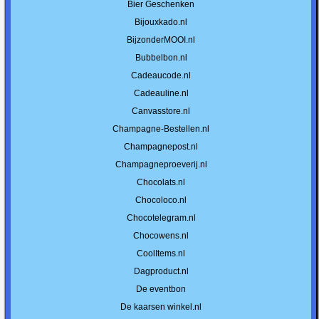
Bier Geschenken
Bijouxkado.nl
BijzonderMOOI.nl
Bubbelbon.nl
Cadeaucode.nl
Cadeauline.nl
Canvasstore.nl
Champagne-Bestellen.nl
Champagnepost.nl
Champagneproeverij.nl
Chocolats.nl
Chocoloco.nl
Chocotelegram.nl
Chocowens.nl
CoolItems.nl
Dagproduct.nl
De eventbon
De kaarsen winkel.nl