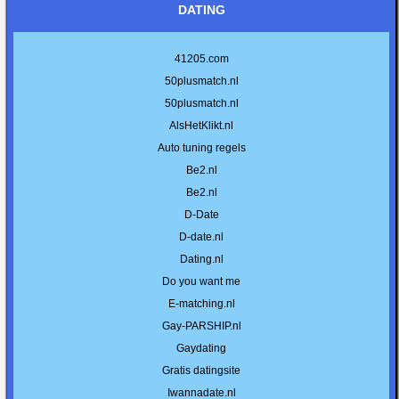
DATING
41205.com
50plusmatch.nl
50plusmatch.nl
AlsHetKlikt.nl
Auto tuning regels
Be2.nl
Be2.nl
D-Date
D-date.nl
Dating.nl
Do you want me
E-matching.nl
Gay-PARSHIP.nl
Gaydating
Gratis datingsite
Iwannadate.nl