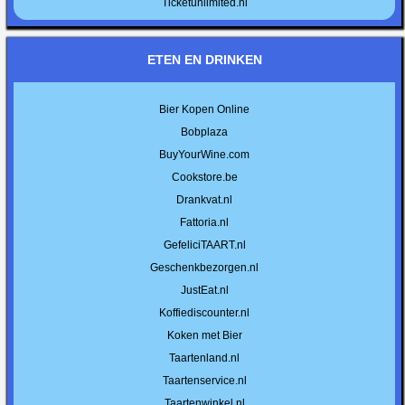
Ticketunlimited.nl
ETEN EN DRINKEN
Bier Kopen Online
Bobplaza
BuyYourWine.com
Cookstore.be
Drankvat.nl
Fattoria.nl
GefeliciTAART.nl
Geschenkbezorgen.nl
JustEat.nl
Koffiediscounter.nl
Koken met Bier
Taartenland.nl
Taartenservice.nl
Taartenwinkel.nl