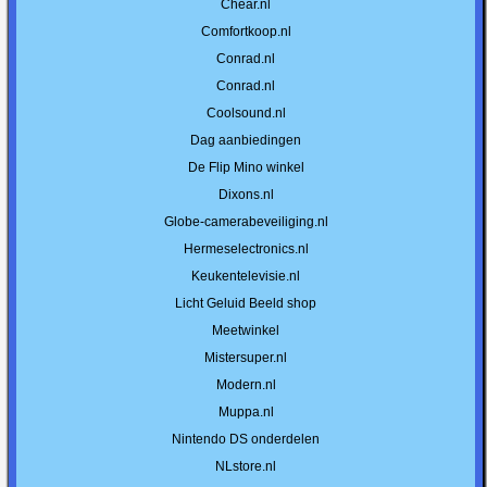
Chear.nl
Comfortkoop.nl
Conrad.nl
Conrad.nl
Coolsound.nl
Dag aanbiedingen
De Flip Mino winkel
Dixons.nl
Globe-camerabeveiliging.nl
Hermeselectronics.nl
Keukentelevisie.nl
Licht Geluid Beeld shop
Meetwinkel
Mistersuper.nl
Modern.nl
Muppa.nl
Nintendo DS onderdelen
NLstore.nl