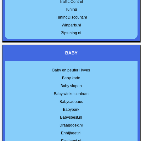
Traffic Control
Tuning
TuningDiscount.nl
Winparts.nl
Ziptuning.nl
BABY
Baby en peuter Hyves
Baby kado
Baby slapen
Baby winkelcentrum
Babycadeaus
Babypark
Babysbest.nl
Draagdoek.nl
Enhijheet.nl
Enzijheet.nl