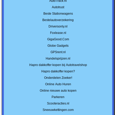
AutoTrack.nl
Autotrust
Beste Stationwagens
Bestelautoverzekering
Driversonly.nl
Foxlease.nl
GigaGood.Com
Globe Gadgets
GPSrent.nl
Handelsprijzen.nl
Hapro dakkoffer kopen bij Autotravelshop
Hapro dakkoffer kopen?
Onderdelen Zoeker!
Online Auto Huren
Online nieuwe auto kopen
Parkeren
Scooteracties.nl
Sneeuwkettingen.com